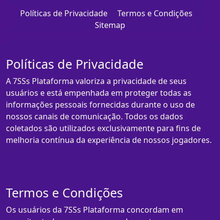
Políticas de Privacidade
Termos e Condições
Sitemap
Políticas de Privacidade
A 7SSs Plataforma valoriza a privacidade de seus
usuários e está empenhada em proteger todas as
informações pessoais fornecidas durante o uso de
nossos canais de comunicação. Todos os dados
coletados são utilizados exclusivamente para fins de
melhoria contínua da experiência de nossos jogadores.
Termos e Condições
Os usuários da 7SSs Plataforma concordam em