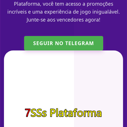
Plataforma, você tem acesso a promoções
incríveis e uma experiência de jogo inigualável.
Junte-se aos vencedores agora!
SEGUIR NO TELEGRAM