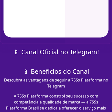
📱 Canal Oficial no Telegram!
📱 Benefícios do Canal
Descubra as vantagens de seguir a 7SSs Plataforma no
Telegram
A 7SSs Plataforma constrói seu sucesso com
competência e qualidade de marca — a 7SSs
Plataforma Brasil se dedica a oferecer o serviço mais