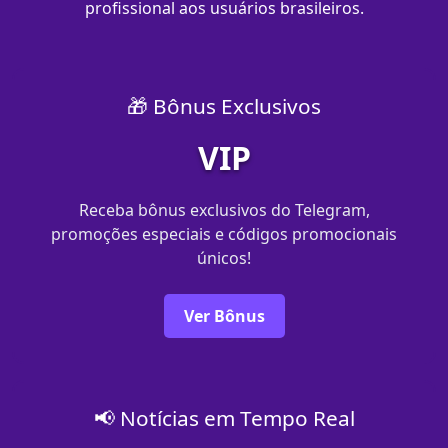
profissional aos usuários brasileiros.
🎁 Bônus Exclusivos
VIP
Receba bônus exclusivos do Telegram,
promoções especiais e códigos promocionais
únicos!
Ver Bônus
📢 Notícias em Tempo Real