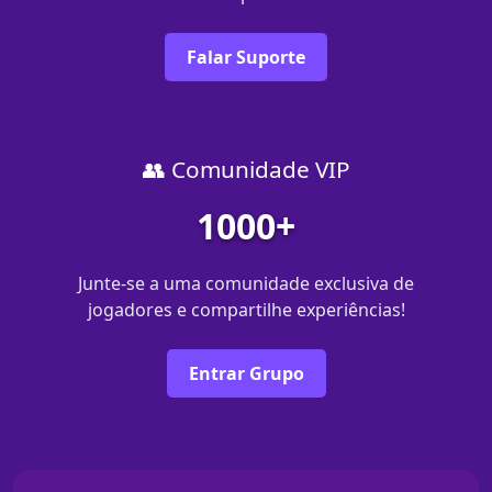
Falar Suporte
👥 Comunidade VIP
1000+
Junte-se a uma comunidade exclusiva de
jogadores e compartilhe experiências!
Entrar Grupo