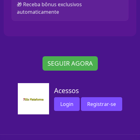
🎁 Receba bônus exclusivos
automaticamente
SEGUIR AGORA
Acessos
Login
Registrar-se