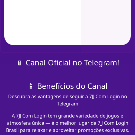
📱 Canal Oficial no Telegram!
📱 Benefícios do Canal
Descubra as vantagens de seguir a 7JJ Com Login no
Telegram
A 7JJ Com Login tem grande variedade de jogos e
atmosfera única — é o melhor lugar da 7JJ Com Login
Brasil para relaxar e aproveitar promoções exclusivas.