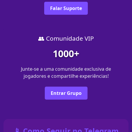
Falar Suporte
👥 Comunidade VIP
1000+
Junte-se a uma comunidade exclusiva de
jogadores e compartilhe experiências!
Entrar Grupo
📱 Como Seguir no Telegram