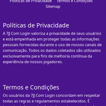
Políticas de Privacidade
Termos e Condições
Sitemap
Políticas de Privacidade
A 7JJ Com Login valoriza a privacidade de seus usuários
e está empenhada em proteger todas as informações
pessoais fornecidas durante o uso de nossos canais de
comunicação. Todos os dados coletados são utilizados
exclusivamente para fins de melhoria contínua da
experiência de nossos jogadores.
Termos e Condições
Os usuários da 7JJ Com Login concordam em respeitar
todas as regras e regulamentos estabelecidos. É