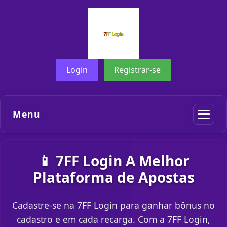
Login
Registrar-se
Menu
📱 7FF Login A Melhor
Plataforma de Apostas
Cadastre-se na 7FF Login para ganhar bônus no
cadastro e em cada recarga. Com a 7FF Login,