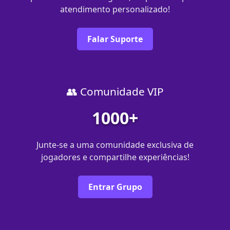
atendimento personalizado!
Falar Suporte
👥 Comunidade VIP
1000+
Junte-se a uma comunidade exclusiva de
jogadores e compartilhe experiências!
Entrar Grupo