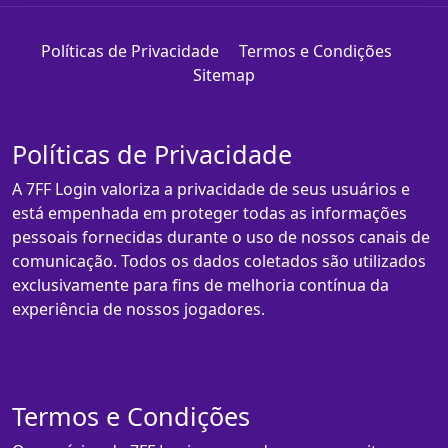
Políticas de Privacidade
Termos e Condições
Sitemap
Políticas de Privacidade
A 7FF Login valoriza a privacidade de seus usuários e
está empenhada em proteger todas as informações
pessoais fornecidas durante o uso de nossos canais de
comunicação. Todos os dados coletados são utilizados
exclusivamente para fins de melhoria contínua da
experiência de nossos jogadores.
Termos e Condições