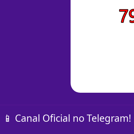
📱 Canal Oficial no Telegram!