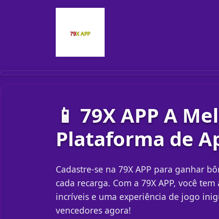
📱 79X APP A Me
Plataforma de A
Cadastre-se na 79X APP para ganhar bô
cada recarga. Com a 79X APP, você tem
incríveis e uma experiência de jogo inig
vencedores agora!