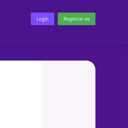
Login
Registrar-se