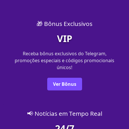
🎁 Bônus Exclusivos
VIP
Receba bônus exclusivos do Telegram,
promoções especiais e códigos promocionais
únicos!
Ver Bônus
📢 Notícias em Tempo Real
24/7