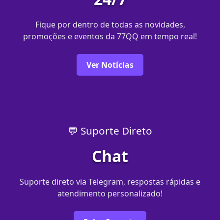
Fique por dentro de todas as novidades,
promoções e eventos da 77QQ em tempo real!
Ver Notícias
💬 Suporte Direto
Chat
Suporte direto via Telegram, respostas rápidas e
atendimento personalizado!