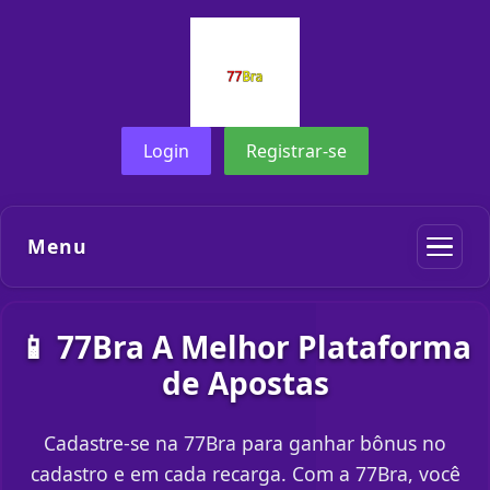
Login
Registrar-se
Menu
📱 77Bra A Melhor Plataforma
de Apostas
Cadastre-se na 77Bra para ganhar bônus no
cadastro e em cada recarga. Com a 77Bra, você