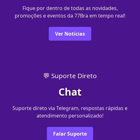
Fique por dentro de todas as novidades,
promoções e eventos da 77Bra em tempo real!
Ver Notícias
💬 Suporte Direto
Chat
Suporte direto via Telegram, respostas rápidas e
atendimento personalizado!
Falar Suporte