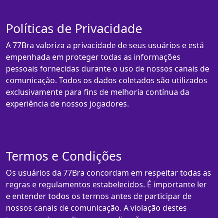
Políticas de Privacidade
A 77Bra valoriza a privacidade de seus usuários e está
empenhada em proteger todas as informações
pessoais fornecidas durante o uso de nossos canais de
comunicação. Todos os dados coletados são utilizados
exclusivamente para fins de melhoria contínua da
experiência de nossos jogadores.
Termos e Condições
Os usuários da 77Bra concordam em respeitar todas as
regras e regulamentos estabelecidos. É importante ler
e entender todos os termos antes de participar de
nossos canais de comunicação. A violação destes