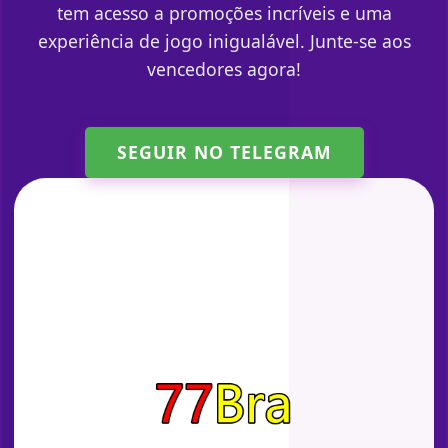
tem acesso a promoções incríveis e uma
experiência de jogo inigualável. Junte-se aos
vencedores agora!
SEGUIR NO TELEGRAM