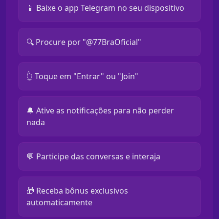
📱 Baixe o app Telegram no seu dispositivo
🔍 Procure por "@77BraOficial"
👆 Toque em "Entrar" ou "Join"
🔔 Ative as notificações para não perder
nada
💬 Participe das conversas e interaja
🎁 Receba bônus exclusivos
automaticamente