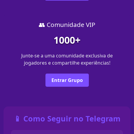
👥 Comunidade VIP
1000+
Junte-se a uma comunidade exclusiva de
jogadores e compartilhe experiências!
Entrar Grupo
📱 Como Seguir no Telegram