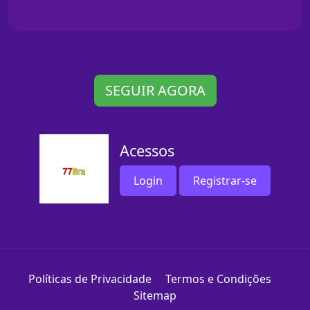
SEGUIR AGORA
Acessos
Login
Registrar-se
Políticas de Privacidade
Termos e Condições
Sitemap