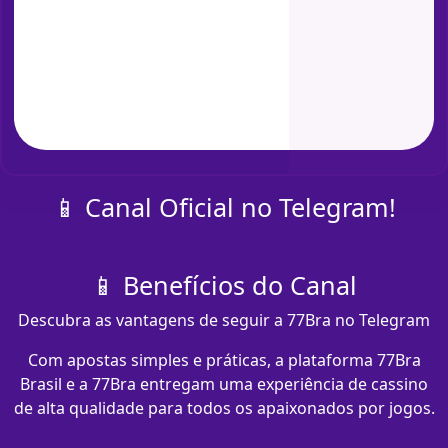
📱 Canal Oficial no Telegram!
📱 Benefícios do Canal
Descubra as vantagens de seguir a 77Bra no Telegram
Com apostas simples e práticas, a plataforma 77Bra
Brasil e a 77Bra entregam uma experiência de cassino
de alta qualidade para todos os apaixonados por jogos.