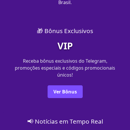
Brasil.
🎁 Bônus Exclusivos
VIP
Receba bônus exclusivos do Telegram,
promoções especiais e códigos promocionais
únicos!
Ver Bônus
📢 Notícias em Tempo Real