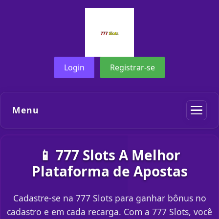
Login
Registrar-se
Menu
📱 777 Slots A Melhor
Plataforma de Apostas
Cadastre-se na 777 Slots para ganhar bônus no
cadastro e em cada recarga. Com a 777 Slots, você