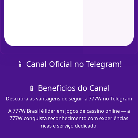
📱 Canal Oficial no Telegram!
📱 Benefícios do Canal
Descubra as vantagens de seguir a 777W no Telegram
A 777W Brasil é líder em jogos de cassino online — a
777W conquista reconhecimento com experiências
ricas e serviço dedicado.