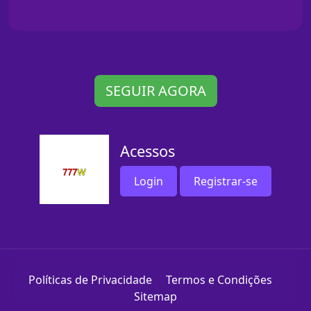
SEGUIR AGORA
Acessos
Login
Registrar-se
Políticas de Privacidade
Termos e Condições
Sitemap