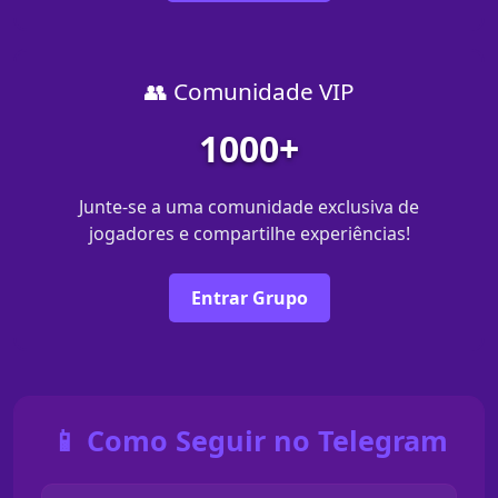
👥 Comunidade VIP
1000+
Junte-se a uma comunidade exclusiva de
jogadores e compartilhe experiências!
Entrar Grupo
📱 Como Seguir no Telegram