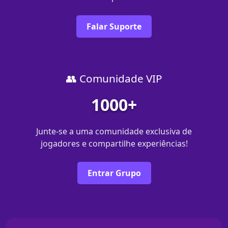
Falar Suporte
👥 Comunidade VIP
1000+
Junte-se a uma comunidade exclusiva de
jogadores e compartilhe experiências!
Entrar Grupo