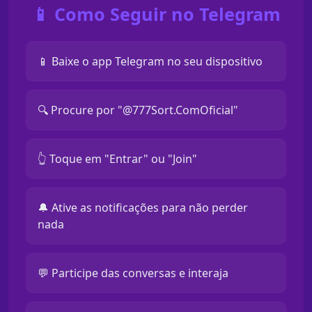
📱 Como Seguir no Telegram
📱 Baixe o app Telegram no seu dispositivo
🔍 Procure por "@777Sort.ComOficial"
👆 Toque em "Entrar" ou "Join"
🔔 Ative as notificações para não perder
nada
💬 Participe das conversas e interaja