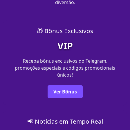
diversão.
🎁 Bônus Exclusivos
VIP
Receba bônus exclusivos do Telegram,
promoções especiais e códigos promocionais
únicos!
Ver Bônus
📢 Notícias em Tempo Real