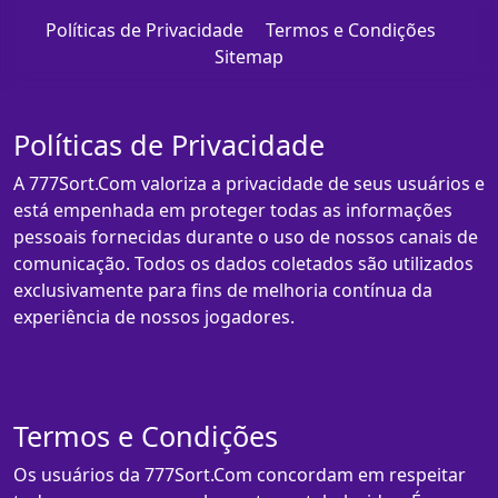
Políticas de Privacidade
Termos e Condições
Sitemap
Políticas de Privacidade
A 777Sort.Com valoriza a privacidade de seus usuários e
está empenhada em proteger todas as informações
pessoais fornecidas durante o uso de nossos canais de
comunicação. Todos os dados coletados são utilizados
exclusivamente para fins de melhoria contínua da
experiência de nossos jogadores.
Termos e Condições
Os usuários da 777Sort.Com concordam em respeitar