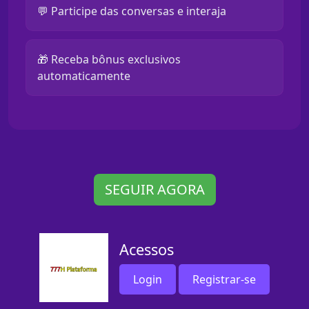
💬 Participe das conversas e interaja
🎁 Receba bônus exclusivos
automaticamente
SEGUIR AGORA
Acessos
Login
Registrar-se