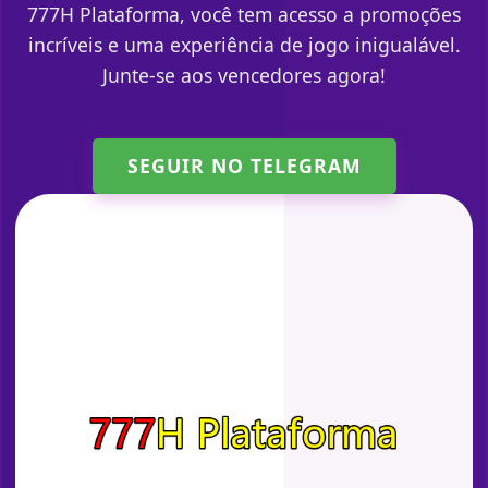
777H Plataforma, você tem acesso a promoções
incríveis e uma experiência de jogo inigualável.
Junte-se aos vencedores agora!
SEGUIR NO TELEGRAM