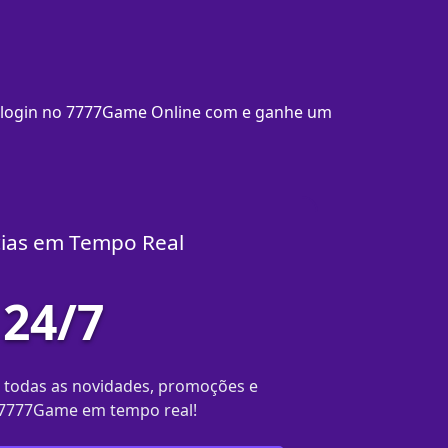
m
a login no 7777Game Online com e ganhe um
cias em Tempo Real
24/7
e todas as novidades, promoções e
 7777Game em tempo real!