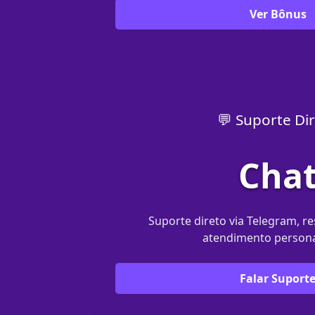
Ver Bônus
💬 Suporte Di
Cha
Suporte direto via Telegram, r
atendimento persona
Falar Suport