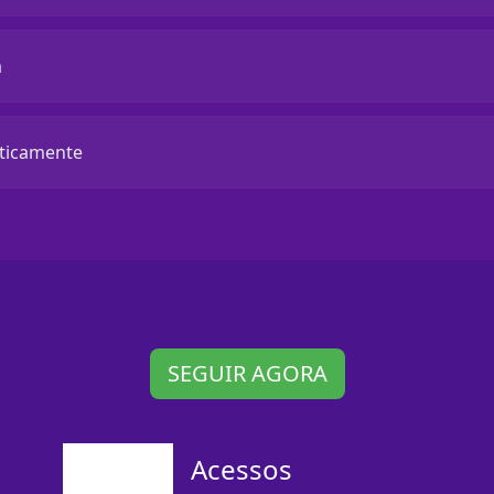
a
aticamente
SEGUIR AGORA
Acessos