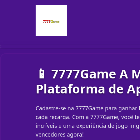
📱 7777Game A 
Plataforma de A
Cadastre-se na 7777Game para ganhar 
cada recarga. Com a 7777Game, você t
incríveis e uma experiência de jogo inig
vencedores agora!