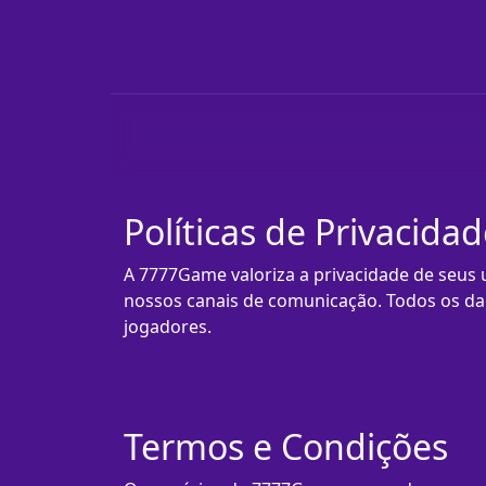
Políticas de Privacida
A 7777Game valoriza a privacidade de seus
nossos canais de comunicação. Todos os dad
jogadores.
Termos e Condições