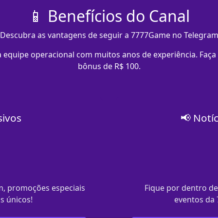
📱 Benefícios do Canal
Descubra as vantagens de seguir a 7777Game no Telegra
 equipe operacional com muitos anos de experiência. Faç
bônus de R$ 100.
sivos
📢 Notí
m, promoções especiais
Fique por dentro d
s únicos!
eventos da