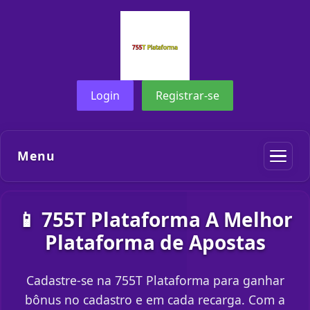
Login
Registrar-se
Menu
📱 755T Plataforma A Melhor
Plataforma de Apostas
Cadastre-se na 755T Plataforma para ganhar
bônus no cadastro e em cada recarga. Com a