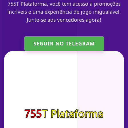
755T Plataforma, você tem acesso a promoções
incríveis e uma experiência de jogo inigualável.
Junte-se aos vencedores agora!
SEGUIR NO TELEGRAM