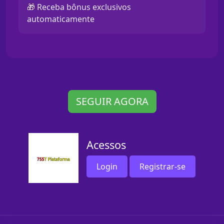
🎁 Receba bônus exclusivos
automaticamente
SEGUIR AGORA
Acessos
Login
Registrar-se