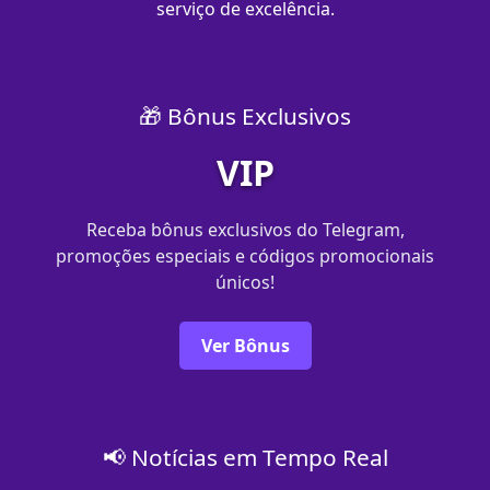
serviço de excelência.
🎁 Bônus Exclusivos
VIP
Receba bônus exclusivos do Telegram,
promoções especiais e códigos promocionais
únicos!
Ver Bônus
📢 Notícias em Tempo Real