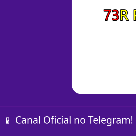
📱 Canal Oficial no Telegram!