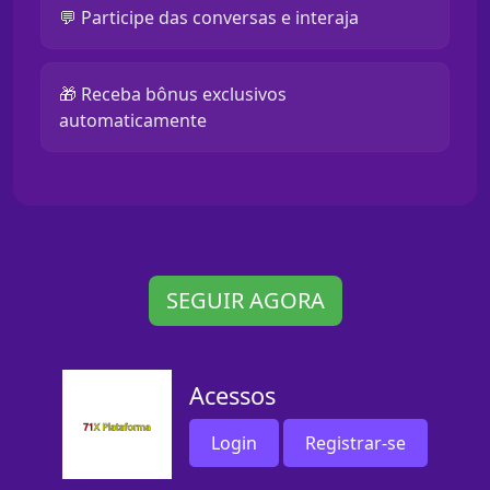
💬 Participe das conversas e interaja
🎁 Receba bônus exclusivos
automaticamente
SEGUIR AGORA
Acessos
Login
Registrar-se