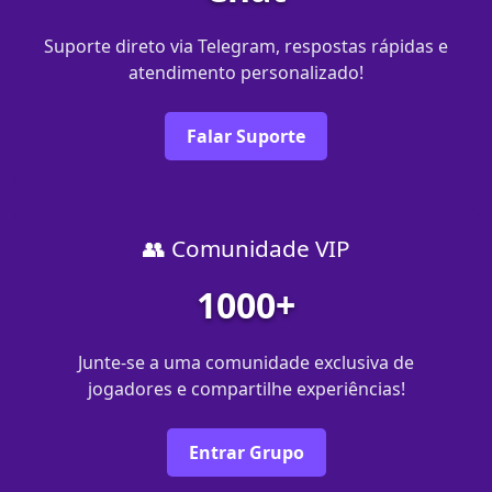
Suporte direto via Telegram, respostas rápidas e
atendimento personalizado!
Falar Suporte
👥 Comunidade VIP
1000+
Junte-se a uma comunidade exclusiva de
jogadores e compartilhe experiências!
Entrar Grupo