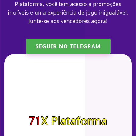
Plataforma, você tem acesso a promoções
incríveis e uma experiência de jogo inigualável.
Junte-se aos vencedores agora!
SEGUIR NO TELEGRAM