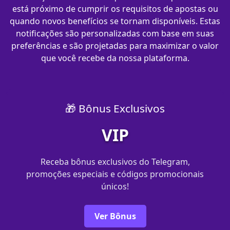
está próximo de cumprir os requisitos de apostas ou
quando novos benefícios se tornam disponíveis. Estas
notificações são personalizadas com base em suas
preferências e são projetadas para maximizar o valor
que você recebe da nossa plataforma.
🎁 Bônus Exclusivos
VIP
Receba bônus exclusivos do Telegram,
promoções especiais e códigos promocionais
únicos!
Ver Bônus