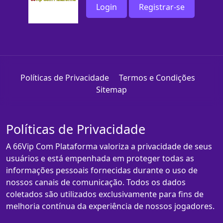
Login
Registrar-se
Políticas de Privacidade
Termos e Condições
Sitemap
Políticas de Privacidade
A 66Vip Com Plataforma valoriza a privacidade de seus
usuários e está empenhada em proteger todas as
informações pessoais fornecidas durante o uso de
nossos canais de comunicação. Todos os dados
coletados são utilizados exclusivamente para fins de
melhoria contínua da experiência de nossos jogadores.