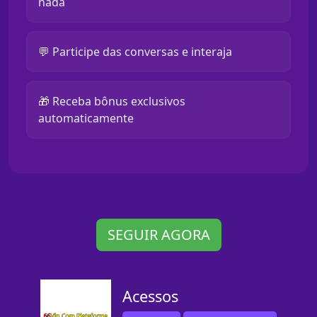
nada
💬 Participe das conversas e interaja
🎁 Receba bônus exclusivos
automaticamente
SEGUIR AGORA
Acessos