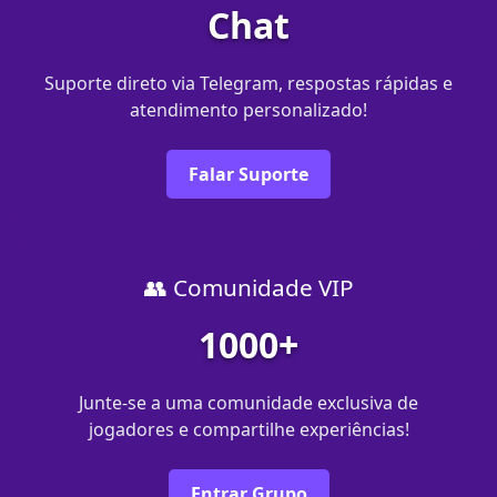
Chat
Suporte direto via Telegram, respostas rápidas e
atendimento personalizado!
Falar Suporte
👥 Comunidade VIP
1000+
Junte-se a uma comunidade exclusiva de
jogadores e compartilhe experiências!
Entrar Grupo