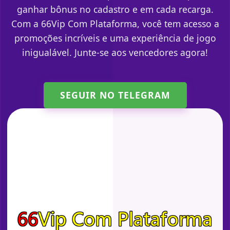
ganhar bônus no cadastro e em cada recarga.
Com a 66Vip Com Plataforma, você tem acesso a
promoções incríveis e uma experiência de jogo
inigualável. Junte-se aos vencedores agora!
SEGUIR NO TELEGRAM