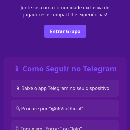
Junte-se a uma comunidade exclusiva de
jogadores e compartilhe experiências!
Entrar Grupo
📱 Como Seguir no Telegram
📱 Baixe o app Telegram no seu dispositivo
🔍 Procure por "@66VipOficial"
👆 Toque em "Entrar" ou "Join"