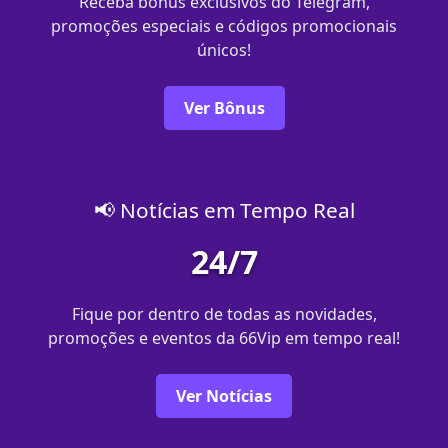
Receba bônus exclusivos do Telegram,
promoções especiais e códigos promocionais
únicos!
Ver Bônus
📢 Notícias em Tempo Real
24/7
Fique por dentro de todas as novidades,
promoções e eventos da 66Vip em tempo real!
Ver Notícias