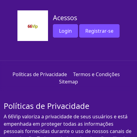
Acessos
Login
Registrar-se
Políticas de Privacidade
Termos e Condições
Sitemap
Políticas de Privacidade
A 66Vip valoriza a privacidade de seus usuários e está
empenhada em proteger todas as informações
pessoais fornecidas durante o uso de nossos canais de