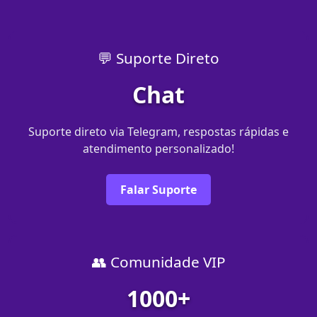
💬 Suporte Direto
Chat
Suporte direto via Telegram, respostas rápidas e
atendimento personalizado!
Falar Suporte
👥 Comunidade VIP
1000+