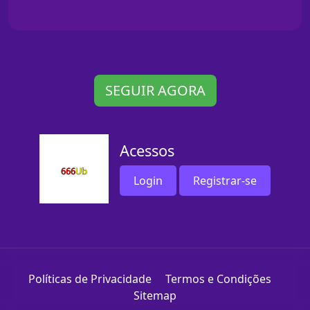
SEGUIR AGORA
Acessos
Login
Registrar-se
Políticas de Privacidade
Termos e Condições
Sitemap