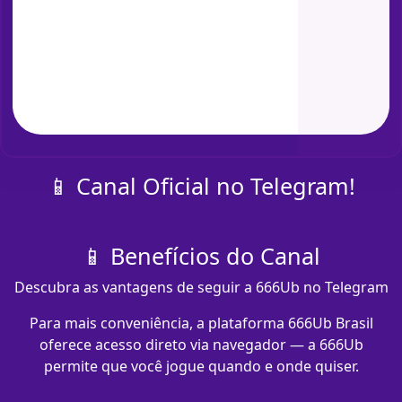
📱 Canal Oficial no Telegram!
📱 Benefícios do Canal
Descubra as vantagens de seguir a 666Ub no Telegram
Para mais conveniência, a plataforma 666Ub Brasil
oferece acesso direto via navegador — a 666Ub
permite que você jogue quando e onde quiser.