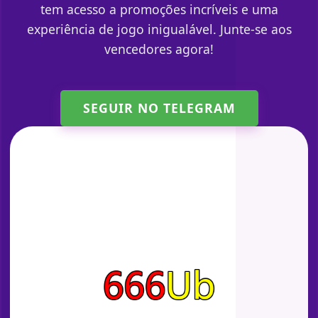
tem acesso a promoções incríveis e uma
experiência de jogo inigualável. Junte-se aos
vencedores agora!
SEGUIR NO TELEGRAM