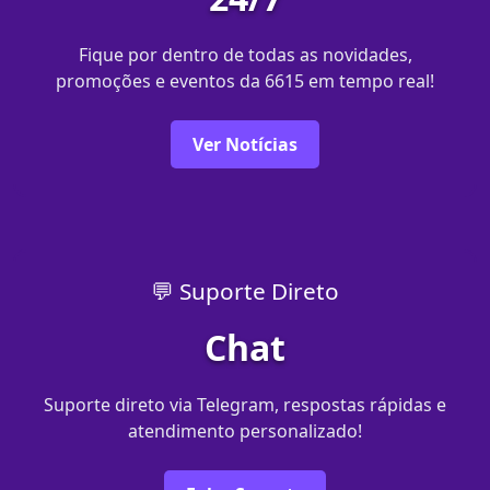
Fique por dentro de todas as novidades,
promoções e eventos da 6615 em tempo real!
Ver Notícias
💬 Suporte Direto
Chat
Suporte direto via Telegram, respostas rápidas e
atendimento personalizado!