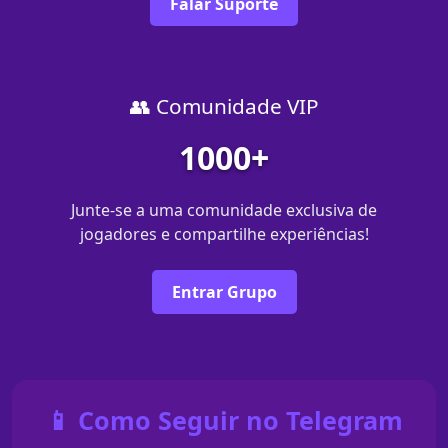
Falar Suporte
👥 Comunidade VIP
1000+
Junte-se a uma comunidade exclusiva de
jogadores e compartilhe experiências!
Entrar Grupo
📱 Como Seguir no Telegram