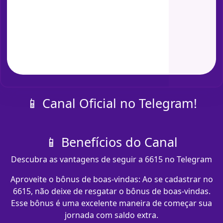
📱 Canal Oficial no Telegram!
📱 Benefícios do Canal
Descubra as vantagens de seguir a 6615 no Telegram
Aproveite o bônus de boas-vindas: Ao se cadastrar no
6615, não deixe de resgatar o bônus de boas-vindas.
Esse bônus é uma excelente maneira de começar sua
jornada com saldo extra.