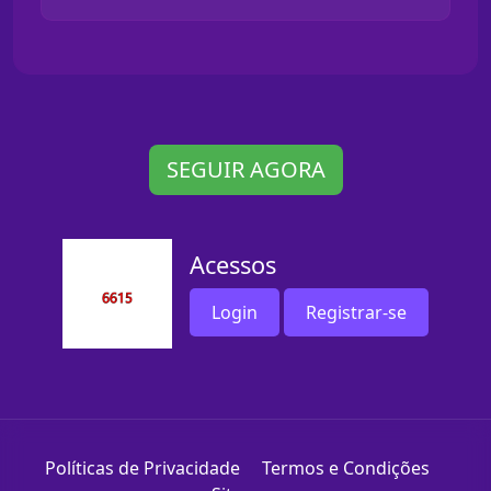
SEGUIR AGORA
Acessos
Login
Registrar-se
Políticas de Privacidade
Termos e Condições