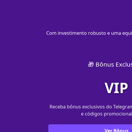
Com investimento robusto e uma equipe
🎁 Bônus Exclu
VIP
Receba bônus exclusivos do Telegra
e códigos promocionai
Ver Bônus