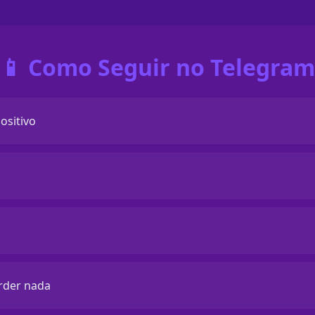
📱 Como Seguir no Telegram
ositivo
erder nada