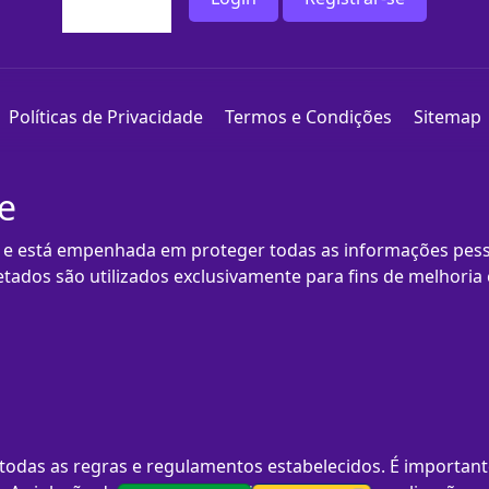
Políticas de Privacidade
Termos e Condições
Sitemap
de
os e está empenhada em proteger todas as informações pes
tados são utilizados exclusivamente para fins de melhoria
odas as regras e regulamentos estabelecidos. É important