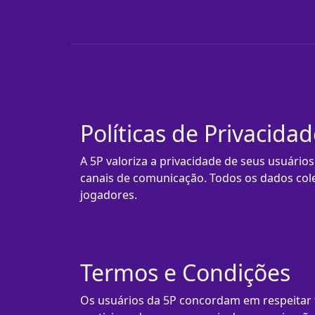
Políticas de Privacida
A 5P valoriza a privacidade de seus usuári
canais de comunicação. Todos os dados cole
jogadores.
Termos e Condições
Os usuários da 5P concordam em respeitar t