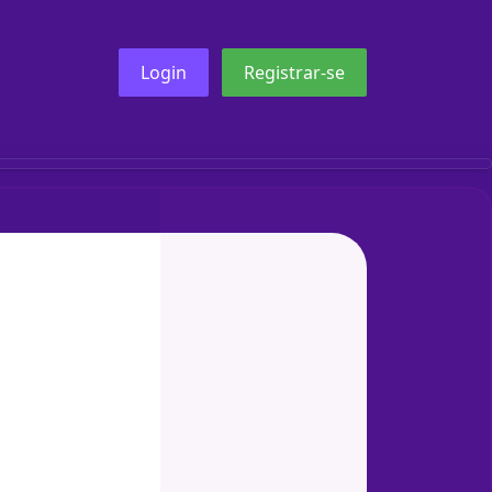
Login
Registrar-se