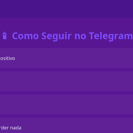
📱 Como Seguir no Telegram
ositivo
erder nada