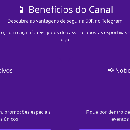
📱 Benefícios do Canal
Descubra as vantagens de seguir a 59R no Telegram
ro, com caça-níqueis, jogos de cassino, apostas esportivas 
jogo!
sivos
📢 Notí
m, promoções especiais
Fique por dentro d
s únicos!
eventos