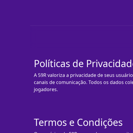
Políticas de Privacida
A 59R valoriza a privacidade de seus usuár
canais de comunicação. Todos os dados cole
jogadores.
Termos e Condições