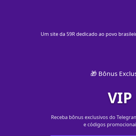
Um site da 59R dedicado ao povo brasilei
🎁 Bônus Exclu
VIP
Receba bônus exclusivos do Telegra
e códigos promocionai