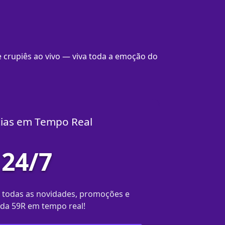
e crupiês ao vivo — viva toda a emoção do
cias em Tempo Real
24/7
e todas as novidades, promoções e
 da 59R em tempo real!