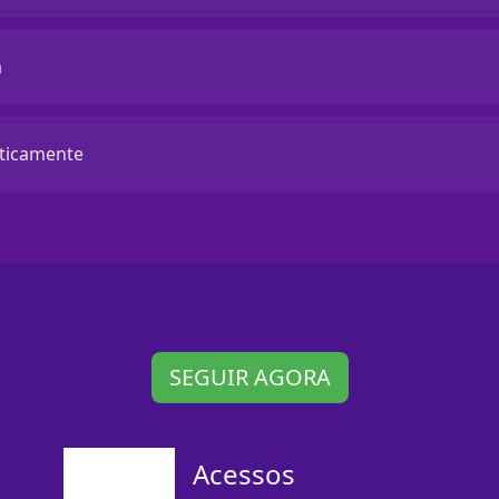
a
aticamente
SEGUIR AGORA
Acessos