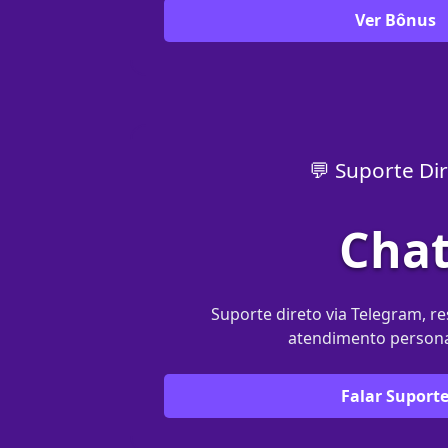
Ver Bônus
💬 Suporte Di
Cha
Suporte direto via Telegram, r
atendimento persona
Falar Suport