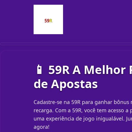
📱 59R A Melhor
de Apostas
Cadastre-se na 59R para ganhar bônus 
recarga. Com a 59R, você tem acesso a 
uma experiência de jogo inigualável. J
agora!