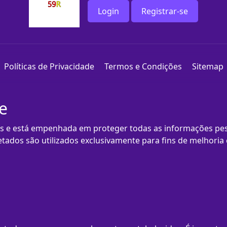
Login
Registrar-se
Políticas de Privacidade
Termos e Condições
Sitemap
de
ios e está empenhada em proteger todas as informações pe
tados são utilizados exclusivamente para fins de melhoria