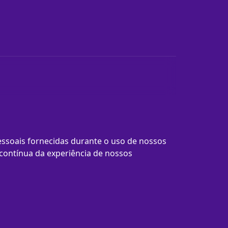
essoais fornecidas durante o uso de nossos
 contínua da experiência de nossos