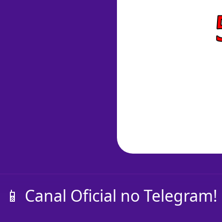
📱 Canal Oficial no Telegram!