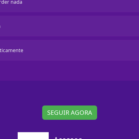
erder nada
a
aticamente
SEGUIR AGORA