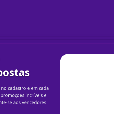
postas
 no cadastro e em cada
 promoções incríveis e
unte-se aos vencedores