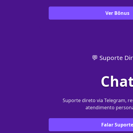
Ver Bônus
💬 Suporte Di
Cha
Suporte direto via Telegram, r
atendimento persona
Falar Suport