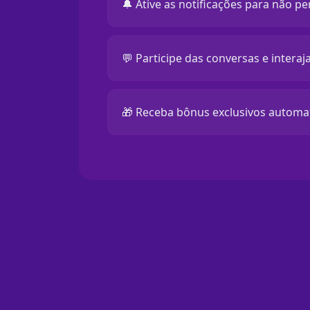
🔔 Ative as notificações para não p
💬 Participe das conversas e interaj
🎁 Receba bônus exclusivos autom