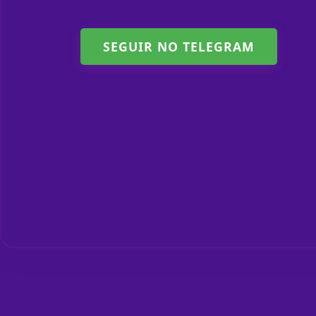
SEGUIR NO TELEGRAM