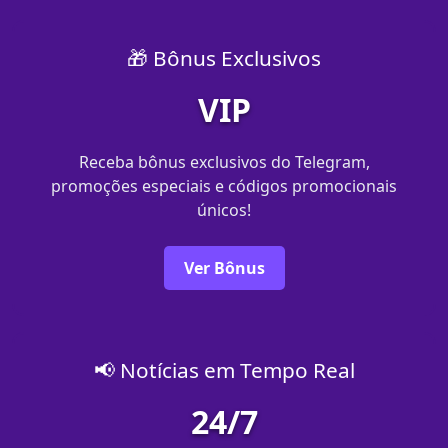
🎁 Bônus Exclusivos
VIP
Receba bônus exclusivos do Telegram,
promoções especiais e códigos promocionais
únicos!
Ver Bônus
📢 Notícias em Tempo Real
24/7