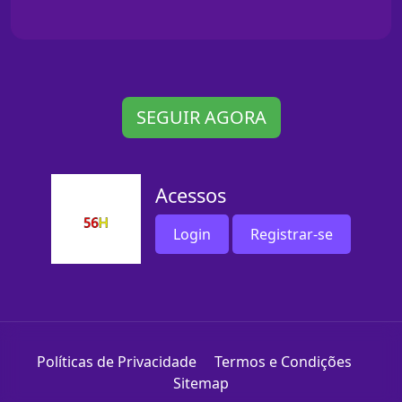
SEGUIR AGORA
Acessos
Login
Registrar-se
Políticas de Privacidade
Termos e Condições
Sitemap