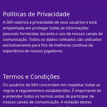
Políticas de Privacidade
A 56H valoriza a privacidade de seus usuários e está
empenhada em proteger todas as informações
pessoais fornecidas durante o uso de nossos canais de
comunicação. Todos os dados coletados são utilizados
exclusivamente para fins de melhoria contínua da
experiência de nossos jogadores.
Termos e Condições
Os usuários da 56H concordam em respeitar todas as
regras e regulamentos estabelecidos. É importante ler
e entender todos os termos antes de participar de
nossos canais de comunicação. A violação destes