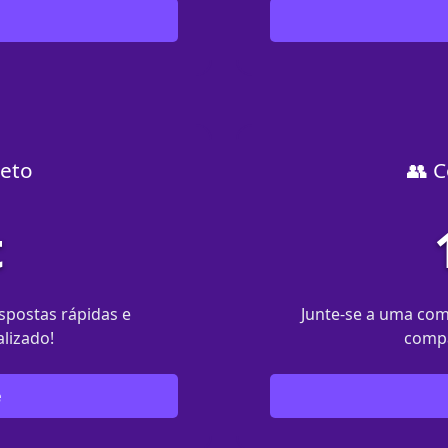
reto
👥 
t
espostas rápidas e
Junte-se a uma com
lizado!
compa
e