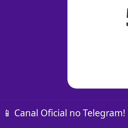
📱 Canal Oficial no Telegram!