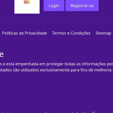
Login
Registrar-se
Políticas de Privacidade
Termos e Condições
Sitemap
de
ios e está empenhada em proteger todas as informações pe
tados são utilizados exclusivamente para fins de melhoria