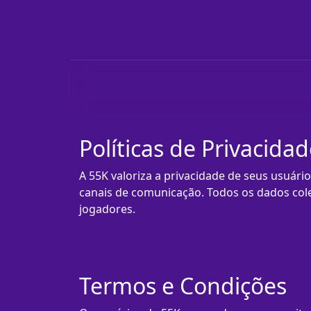
Políticas de Privacida
A 55K valoriza a privacidade de seus usuár
canais de comunicação. Todos os dados cole
jogadores.
Termos e Condições