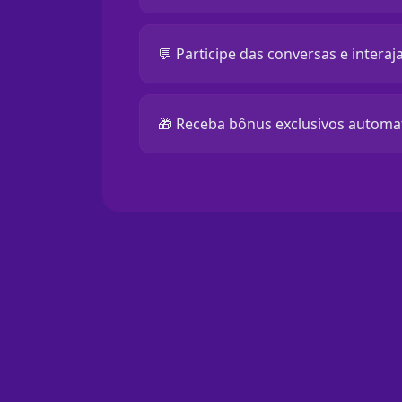
💬 Participe das conversas e interaj
🎁 Receba bônus exclusivos autom