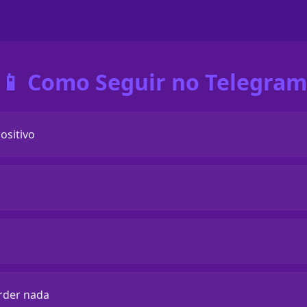
📱 Como Seguir no Telegram
ositivo
erder nada