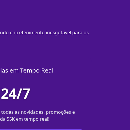
endo entretenimento inesgotável para os
cias em Tempo Real
24/7
e todas as novidades, promoções e
 da 55K em tempo real!