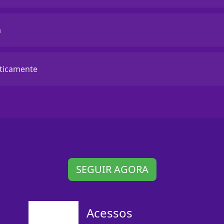
a
aticamente
SEGUIR AGORA
Acessos