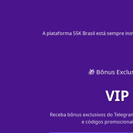
A plataforma 55K Brasil está sempre in
🎁 Bônus Exclu
VIP
Receba bônus exclusivos do Telegra
e códigos promocionai