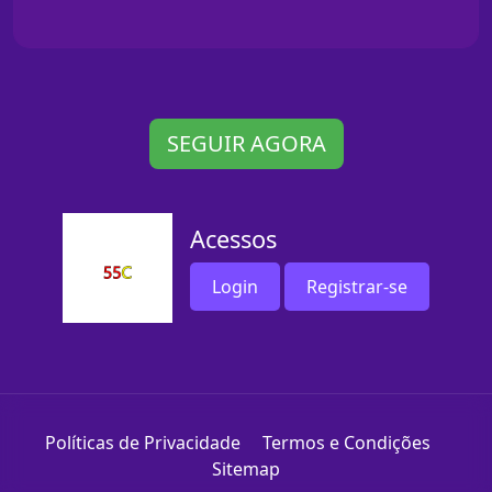
SEGUIR AGORA
Acessos
Login
Registrar-se
Políticas de Privacidade
Termos e Condições
Sitemap