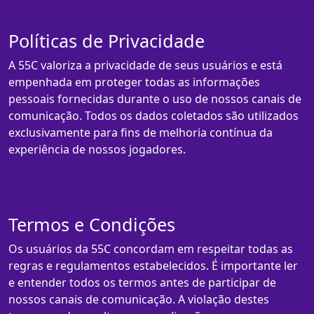
Políticas de Privacidade
A 55C valoriza a privacidade de seus usuários e está
empenhada em proteger todas as informações
pessoais fornecidas durante o uso de nossos canais de
comunicação. Todos os dados coletados são utilizados
exclusivamente para fins de melhoria contínua da
experiência de nossos jogadores.
Termos e Condições
Os usuários da 55C concordam em respeitar todas as
regras e regulamentos estabelecidos. É importante ler
e entender todos os termos antes de participar de
nossos canais de comunicação. A violação destes