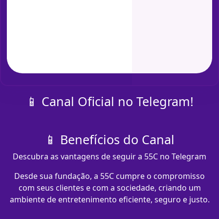
📱 Canal Oficial no Telegram!
📱 Benefícios do Canal
Descubra as vantagens de seguir a 55C no Telegram
Desde sua fundação, a 55C cumpre o compromisso
com seus clientes e com a sociedade, criando um
ambiente de entretenimento eficiente, seguro e justo.