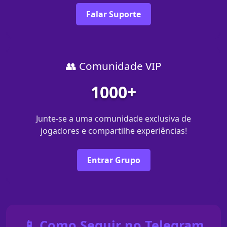
Falar Suporte
👥 Comunidade VIP
1000+
Junte-se a uma comunidade exclusiva de
jogadores e compartilhe experiências!
Entrar Grupo
📱 Como Seguir no Telegram