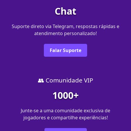
Chat
Suporte direto via Telegram, respostas rápidas e
atendimento personalizado!
Falar Suporte
👥 Comunidade VIP
1000+
Junte-se a uma comunidade exclusiva de
jogadores e compartilhe experiências!