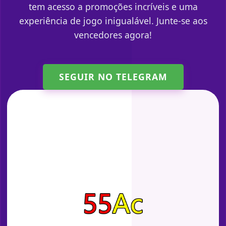
tem acesso a promoções incríveis e uma
experiência de jogo inigualável. Junte-se aos
vencedores agora!
SEGUIR NO TELEGRAM