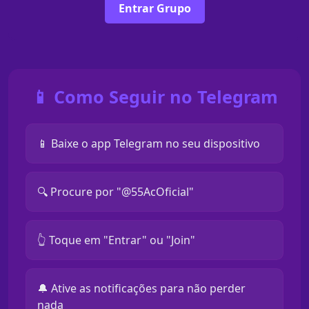
Entrar Grupo
📱 Como Seguir no Telegram
📱 Baixe o app Telegram no seu dispositivo
🔍 Procure por "@55AcOficial"
👆 Toque em "Entrar" ou "Join"
🔔 Ative as notificações para não perder
nada