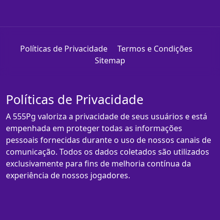
Políticas de Privacidade
Termos e Condições
Sitemap
Políticas de Privacidade
A 555Pg valoriza a privacidade de seus usuários e está
empenhada em proteger todas as informações
pessoais fornecidas durante o uso de nossos canais de
comunicação. Todos os dados coletados são utilizados
exclusivamente para fins de melhoria contínua da
experiência de nossos jogadores.