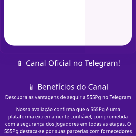
📱 Canal Oficial no Telegram!
📱 Benefícios do Canal
Descubra as vantagens de seguir a 555Pg no Telegram
Nossa avaliação confirma que o 555Pg é uma
plataforma extremamente confiável, comprometida
com a segurança dos jogadores em todas as etapas. O
555Pg destaca-se por suas parcerias com fornecedores