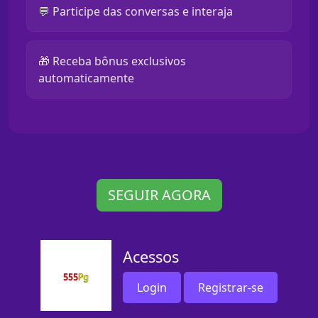
💬 Participe das conversas e interaja
🎁 Receba bônus exclusivos
automaticamente
SEGUIR AGORA
Acessos
Login
Registrar-se