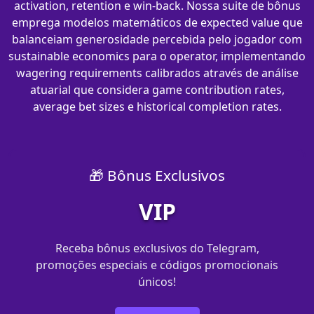
activation, retention e win-back. Nossa suite de bônus
emprega modelos matemáticos de expected value que
balanceiam generosidade percebida pelo jogador com
sustainable economics para o operator, implementando
wagering requirements calibrados através de análise
atuarial que considera game contribution rates,
average bet sizes e historical completion rates.
🎁 Bônus Exclusivos
VIP
Receba bônus exclusivos do Telegram,
promoções especiais e códigos promocionais
únicos!