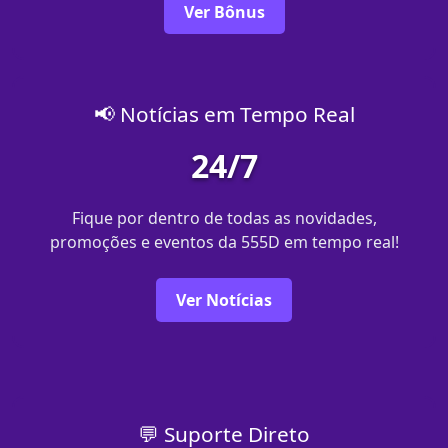
Ver Bônus
📢 Notícias em Tempo Real
24/7
Fique por dentro de todas as novidades,
promoções e eventos da 555D em tempo real!
Ver Notícias
💬 Suporte Direto