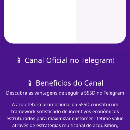
📱 Canal Oficial no Telegram!
📱 Benefícios do Canal
Descubra as vantagens de seguir a 555D no Telegram
A arquitetura promocional da 555D constitui um
framework sofisticado de incentivos econômicos
estruturados para maximizar customer lifetime value
através de estratégias multicanal de acquisition,