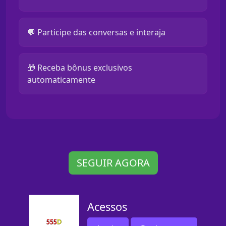
💬 Participe das conversas e interaja
🎁 Receba bônus exclusivos
automaticamente
SEGUIR AGORA
Acessos