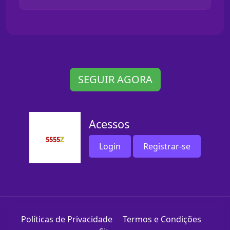
SEGUIR AGORA
Acessos
Login
Registrar-se
Políticas de Privacidade
Termos e Condições