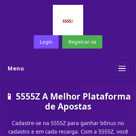
Login
Registrar-se
Menu
📱 5555Z A Melhor Plataforma
de Apostas
Cadastre-se na 5555Z para ganhar bônus no
cadastro e em cada recarga. Com a 5555Z, você