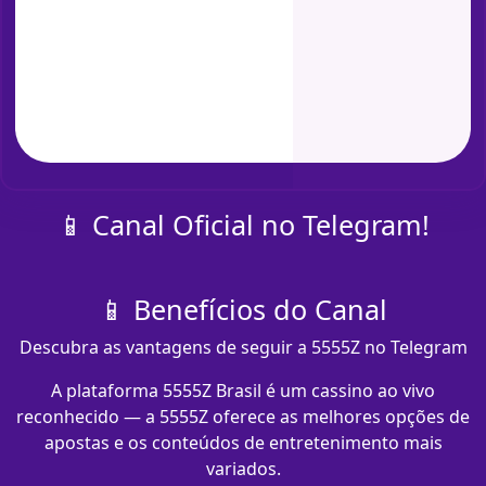
📱 Canal Oficial no Telegram!
📱 Benefícios do Canal
Descubra as vantagens de seguir a 5555Z no Telegram
A plataforma 5555Z Brasil é um cassino ao vivo
reconhecido — a 5555Z oferece as melhores opções de
apostas e os conteúdos de entretenimento mais
variados.