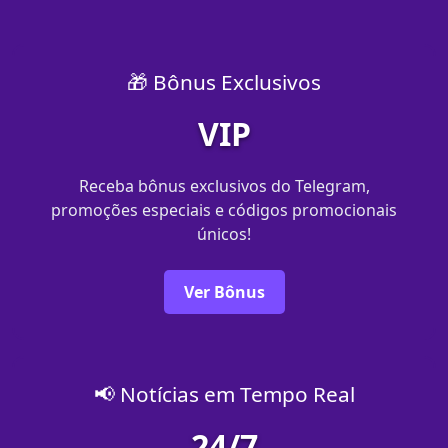
🎁 Bônus Exclusivos
VIP
Receba bônus exclusivos do Telegram,
promoções especiais e códigos promocionais
únicos!
Ver Bônus
📢 Notícias em Tempo Real
24/7