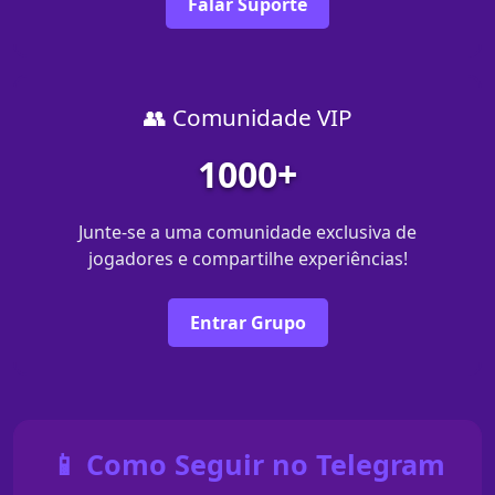
Falar Suporte
👥 Comunidade VIP
1000+
Junte-se a uma comunidade exclusiva de
jogadores e compartilhe experiências!
Entrar Grupo
📱 Como Seguir no Telegram