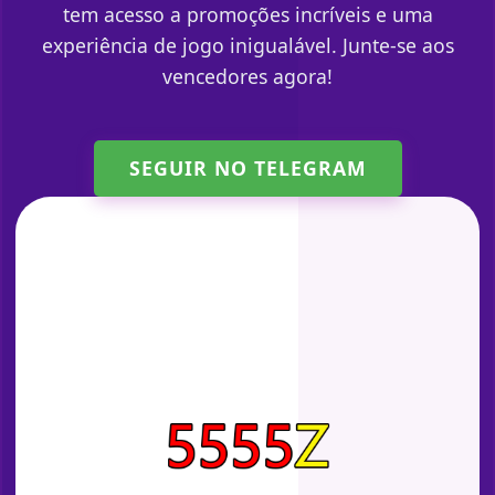
tem acesso a promoções incríveis e uma
experiência de jogo inigualável. Junte-se aos
vencedores agora!
SEGUIR NO TELEGRAM