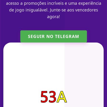
acesso a promoções incríveis e uma experiência
de jogo inigualável. Junte-se aos vencedores
agora!
SEGUIR NO TELEGRAM