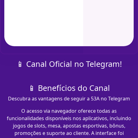
📱 Canal Oficial no Telegram!
📱 Benefícios do Canal
Descubra as vantagens de seguir a 53A no Telegram
O acesso via navegador oferece todas as
funcionalidades disponíveis nos aplicativos, incluindo
jogos de slots, mesa, apostas esportivas, bônus,
promoções e suporte ao cliente. A interface foi