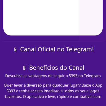
📱 Canal Oficial no Telegram!
📱 Benefícios do Canal
Descubra as vantagens de seguir a 5393 no Telegram
Quer levar a diversão para qualquer lugar? Baixe o App
5393 e tenha acesso imediato a todos os seus jogos
favoritos. O aplicativo é leve, rápido e compatível com