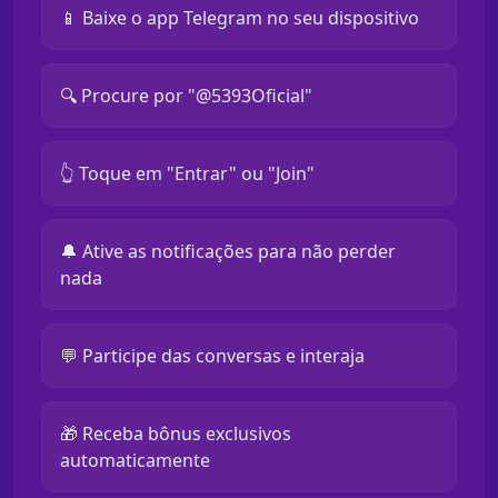
📱 Baixe o app Telegram no seu dispositivo
🔍 Procure por "@5393Oficial"
👆 Toque em "Entrar" ou "Join"
🔔 Ative as notificações para não perder
nada
💬 Participe das conversas e interaja
🎁 Receba bônus exclusivos
automaticamente