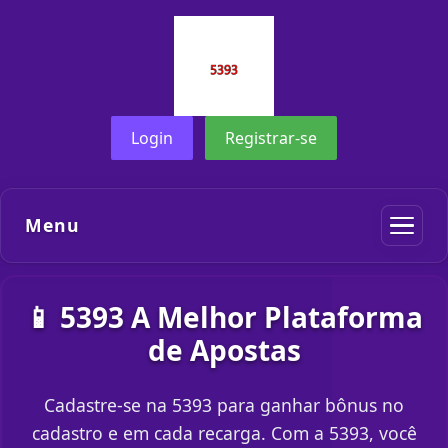
Login
Registrar-se
Menu
📱 5393 A Melhor Plataforma
de Apostas
Cadastre-se na 5393 para ganhar bônus no
cadastro e em cada recarga. Com a 5393, você