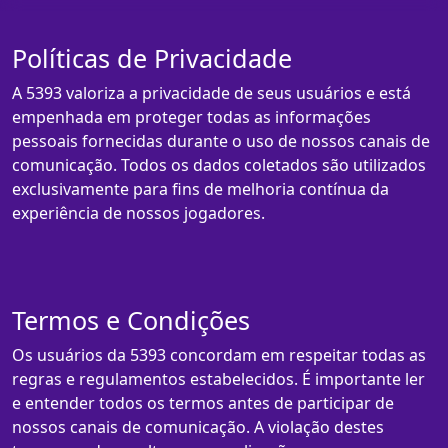
Políticas de Privacidade
A 5393 valoriza a privacidade de seus usuários e está
empenhada em proteger todas as informações
pessoais fornecidas durante o uso de nossos canais de
comunicação. Todos os dados coletados são utilizados
exclusivamente para fins de melhoria contínua da
experiência de nossos jogadores.
Termos e Condições
Os usuários da 5393 concordam em respeitar todas as
regras e regulamentos estabelecidos. É importante ler
e entender todos os termos antes de participar de
nossos canais de comunicação. A violação destes