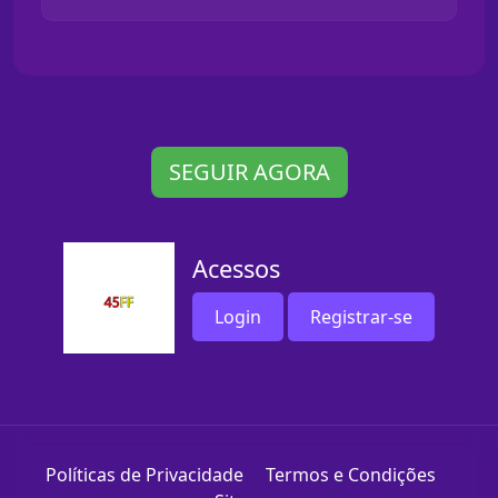
SEGUIR AGORA
Acessos
Login
Registrar-se
Políticas de Privacidade
Termos e Condições