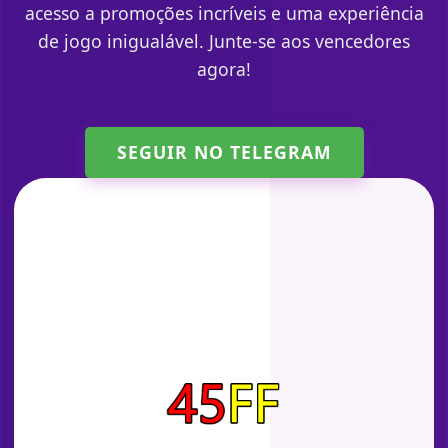
acesso a promoções incríveis e uma experiência
de jogo inigualável. Junte-se aos vencedores
agora!
SEGUIR NO TELEGRAM