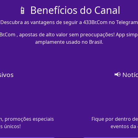
📱 Benefícios do Canal
Descubra as vantagens de seguir a 433Br.Com no Telegram
r.Com , apostas de alto valor sem preocupações! App sim
amplamente usado no Brasil.
sivos
📢 Notí
m, promoções especiais
Fique por dentro d
s únicos!
eventos da