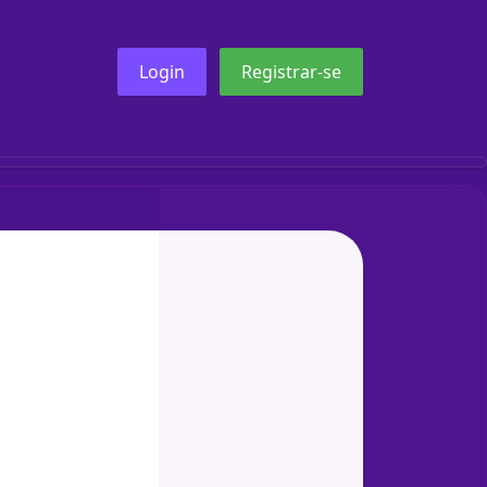
Login
Registrar-se