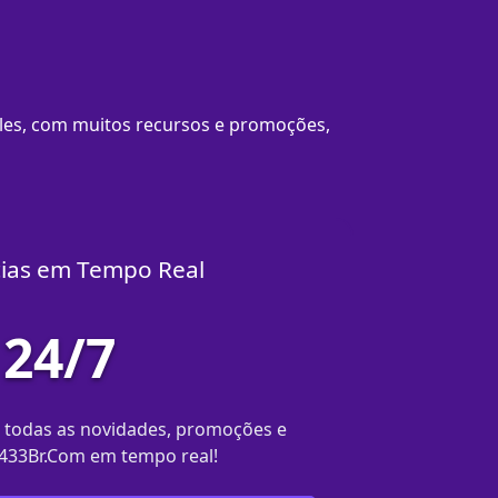
ples, com muitos recursos e promoções,
cias em Tempo Real
24/7
e todas as novidades, promoções e
 433Br.Com em tempo real!