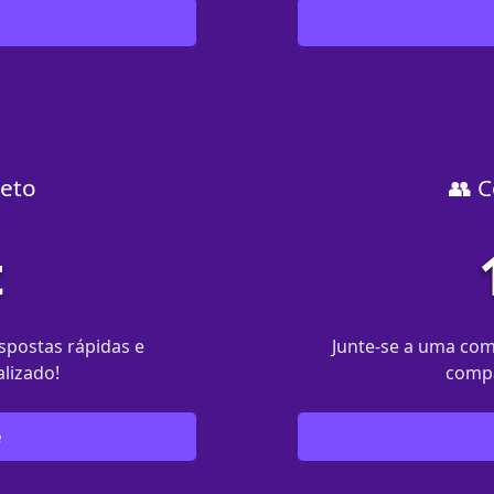
reto
👥 
t
espostas rápidas e
Junte-se a uma com
lizado!
compa
e