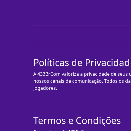
Políticas de Privacida
A 433Br.Com valoriza a privacidade de seus
nossos canais de comunicação. Todos os dad
jogadores.
Termos e Condições