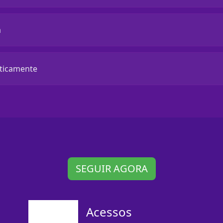
a
aticamente
SEGUIR AGORA
Acessos