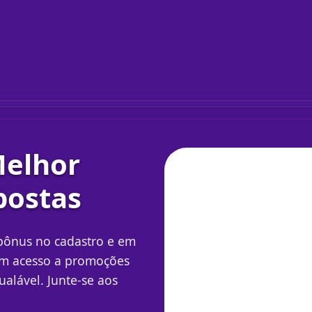
Melhor
postas
bônus no cadastro e em
em acesso a promoções
ualável. Junte-se aos