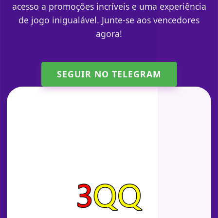
acesso a promoções incríveis e uma experiência
de jogo inigualável. Junte-se aos vencedores
agora!
SEGUIR NO TELEGRAM