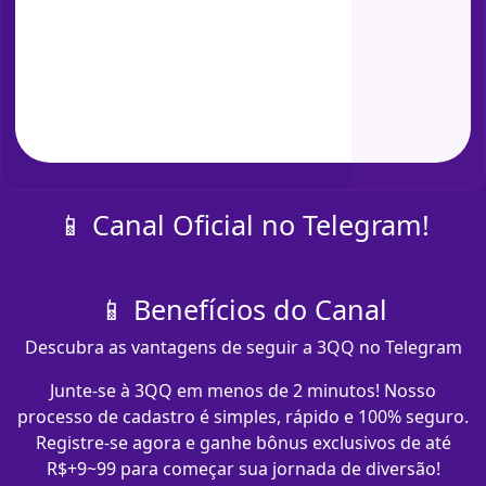
📱 Canal Oficial no Telegram!
📱 Benefícios do Canal
Descubra as vantagens de seguir a 3QQ no Telegram
Junte-se à 3QQ em menos de 2 minutos! Nosso
processo de cadastro é simples, rápido e 100% seguro.
Registre-se agora e ganhe bônus exclusivos de até
R$+9~99 para começar sua jornada de diversão!