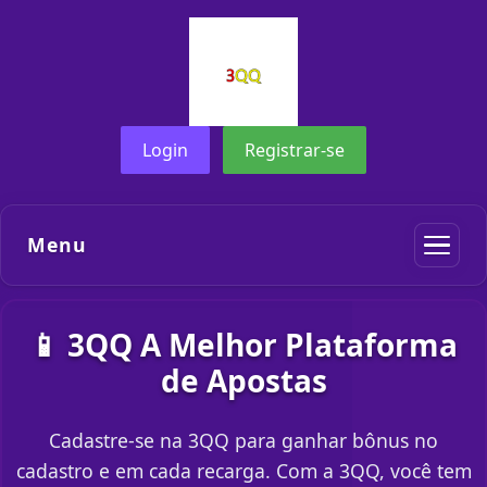
Login
Registrar-se
Menu
📱 3QQ A Melhor Plataforma
de Apostas
Cadastre-se na 3QQ para ganhar bônus no
cadastro e em cada recarga. Com a 3QQ, você tem