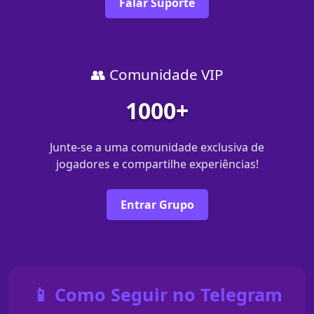
Falar Suporte
👥 Comunidade VIP
1000+
Junte-se a uma comunidade exclusiva de
jogadores e compartilhe experiências!
Entrar Grupo
📱 Como Seguir no Telegram