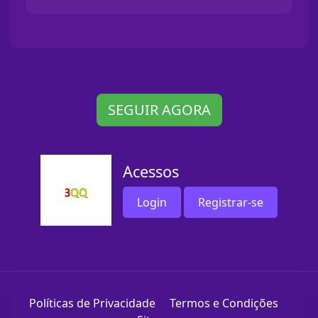
SEGUIR AGORA
Acessos
Login
Registrar-se
Políticas de Privacidade
Termos e Condições