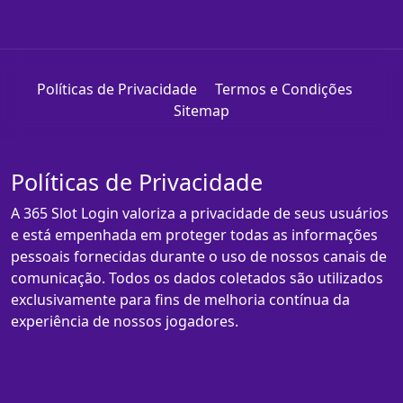
Políticas de Privacidade
Termos e Condições
Sitemap
Políticas de Privacidade
A 365 Slot Login valoriza a privacidade de seus usuários
e está empenhada em proteger todas as informações
pessoais fornecidas durante o uso de nossos canais de
comunicação. Todos os dados coletados são utilizados
exclusivamente para fins de melhoria contínua da
experiência de nossos jogadores.