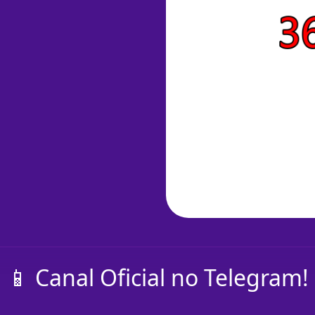
📱 Canal Oficial no Telegram!