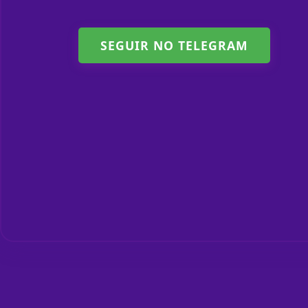
SEGUIR NO TELEGRAM