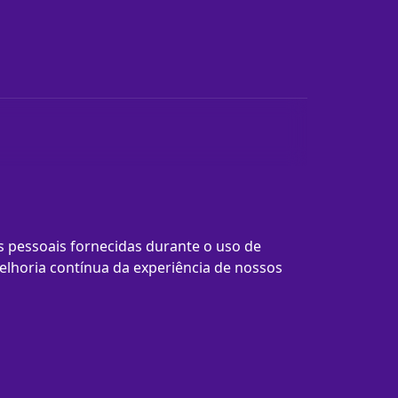
s pessoais fornecidas durante o uso de
elhoria contínua da experiência de nossos