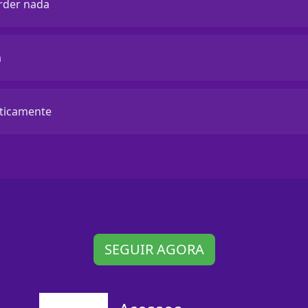
erder nada
a
aticamente
SEGUIR AGORA