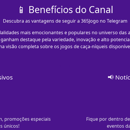
📱 Benefícios do Canal
Descubra as vantagens de seguir a 365Jogo no Telegram
alidades mais emocionantes e populares no universo das 
ne ganham destaque pela variedade, inovação e alto potencia
a visão completa sobre os jogos de caça-níqueis disponív
sivos
📢 Notí
m, promoções especiais
Fique por dentro d
s únicos!
eventos d