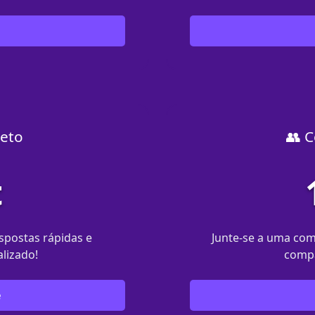
reto
👥 
t
espostas rápidas e
Junte-se a uma com
lizado!
compa
e