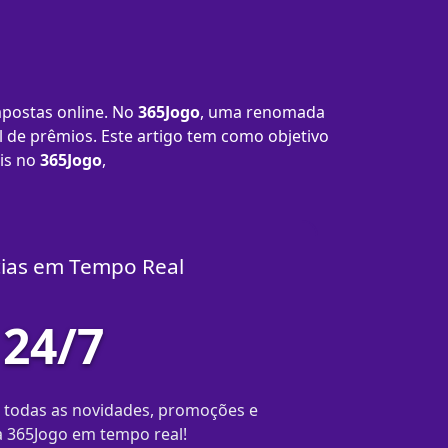
apostas online. No
365Jogo
, uma renomada
l de prêmios. Este artigo tem como objetivo
eis no
365Jogo
,
cias em Tempo Real
24/7
e todas as novidades, promoções e
a 365Jogo em tempo real!