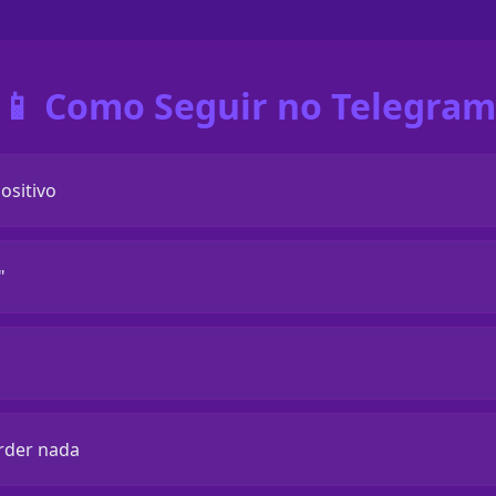
📱 Como Seguir no Telegram
ositivo
"
erder nada