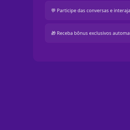
💬 Participe das conversas e interaj
🎁 Receba bônus exclusivos autom