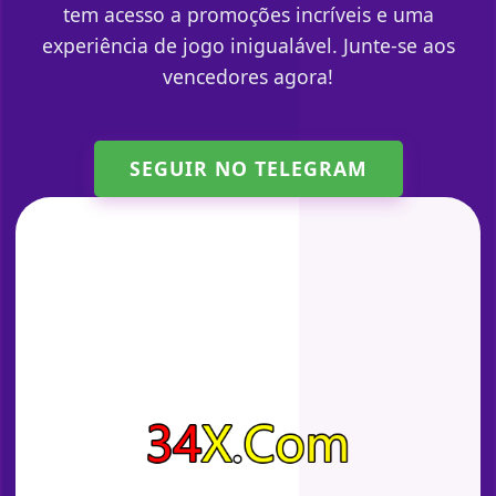
tem acesso a promoções incríveis e uma
experiência de jogo inigualável. Junte-se aos
vencedores agora!
SEGUIR NO TELEGRAM