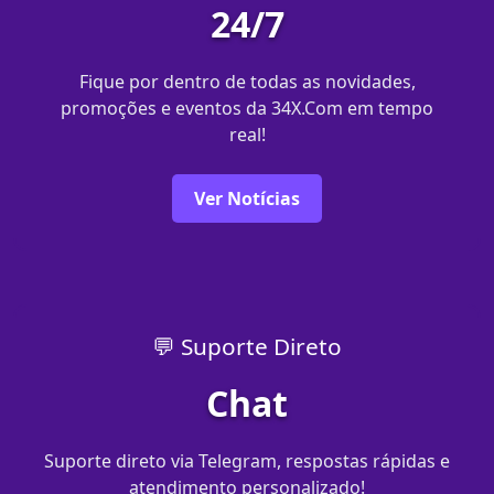
24/7
Fique por dentro de todas as novidades,
promoções e eventos da 34X.Com em tempo
real!
Ver Notícias
💬 Suporte Direto
Chat
Suporte direto via Telegram, respostas rápidas e
atendimento personalizado!