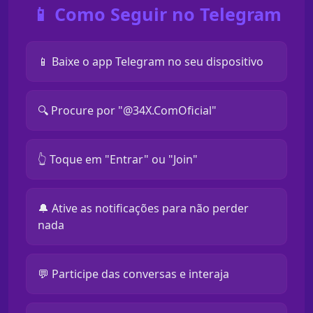
📱 Como Seguir no Telegram
📱 Baixe o app Telegram no seu dispositivo
🔍 Procure por "@34X.ComOficial"
👆 Toque em "Entrar" ou "Join"
🔔 Ative as notificações para não perder
nada
💬 Participe das conversas e interaja