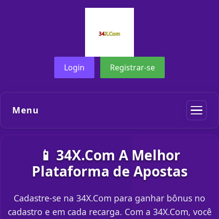
Login
Registrar-se
Menu
📱 34X.Com A Melhor
Plataforma de Apostas
Cadastre-se na 34X.Com para ganhar bônus no
cadastro e em cada recarga. Com a 34X.Com, você