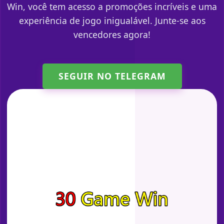
Win, você tem acesso a promoções incríveis e uma
experiência de jogo inigualável. Junte-se aos
vencedores agora!
SEGUIR NO TELEGRAM