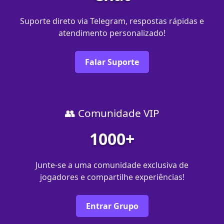
Suporte direto via Telegram, respostas rápidas e
atendimento personalizado!
Falar Suporte
👥 Comunidade VIP
1000+
Junte-se a uma comunidade exclusiva de
jogadores e compartilhe experiências!
Entrar Grupo