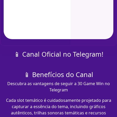
📱 Canal Oficial no Telegram!
📱 Benefícios do Canal
Descubra as vantagens de seguir a 30 Game Win no
Telegram
Cada slot temático é cuidadosamente projetado para
capturar a essência do tema, incluindo gráficos
autênticos, trilhas sonoras temáticas e recursos