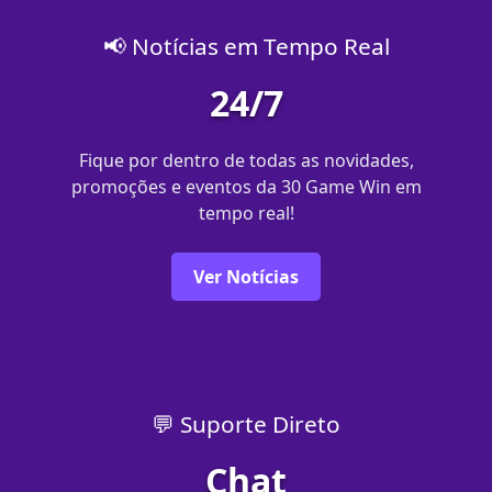
📢 Notícias em Tempo Real
24/7
Fique por dentro de todas as novidades,
promoções e eventos da 30 Game Win em
tempo real!
Ver Notícias
💬 Suporte Direto
Chat