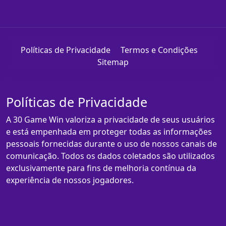
Políticas de Privacidade
Termos e Condições
Sitemap
Políticas de Privacidade
A 30 Game Win valoriza a privacidade de seus usuários
e está empenhada em proteger todas as informações
pessoais fornecidas durante o uso de nossos canais de
comunicação. Todos os dados coletados são utilizados
exclusivamente para fins de melhoria contínua da
experiência de nossos jogadores.