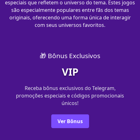
especiais que refletem o universo do tema. Estes jogos
são especialmente populares entre fãs dos temas
originais, oferecendo uma forma única de interagir
com seus universos favoritos.
🎁 Bônus Exclusivos
VIP
Receba bônus exclusivos do Telegram,
promoções especiais e códigos promocionais
únicos!
Ver Bônus