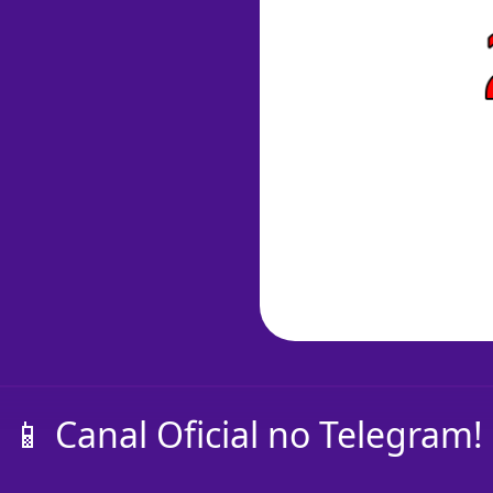
📱 Canal Oficial no Telegram!