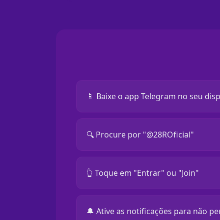
📱 Baixe o app Telegram no seu disp
🔍 Procure por "@28ROficial"
👆 Toque em "Entrar" ou "Join"
🔔 Ative as notificações para não p