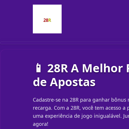
📱 28R A Melhor
de Apostas
Cadastre-se na 28R para ganhar bônus 
recarga. Com a 28R, você tem acesso a 
uma experiência de jogo inigualável. J
agora!