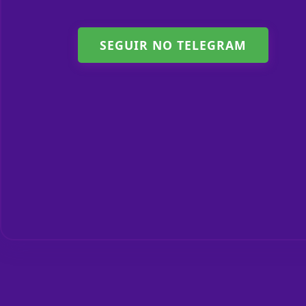
SEGUIR NO TELEGRAM