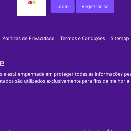
Login
Registrar-se
Políticas de Privacidade
Termos e Condições
Sitemap
de
ios e está empenhada em proteger todas as informações pe
tados são utilizados exclusivamente para fins de melhoria