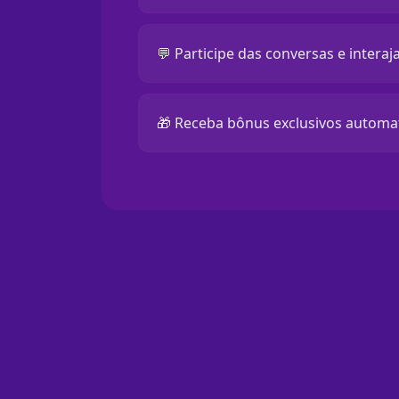
💬 Participe das conversas e interaj
🎁 Receba bônus exclusivos autom