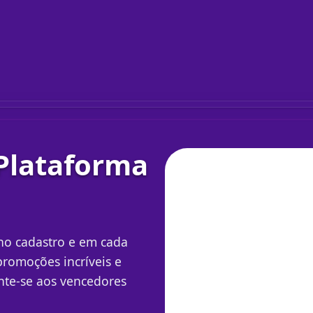
 Plataforma
no cadastro e em cada
promoções incríveis e
unte-se aos vencedores