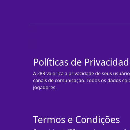
Políticas de Privacida
A 28R valoriza a privacidade de seus usuár
canais de comunicação. Todos os dados cole
jogadores.
Termos e Condições