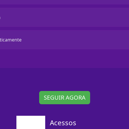
a
aticamente
SEGUIR AGORA
Acessos