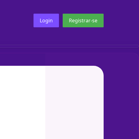
Login
Registrar-se