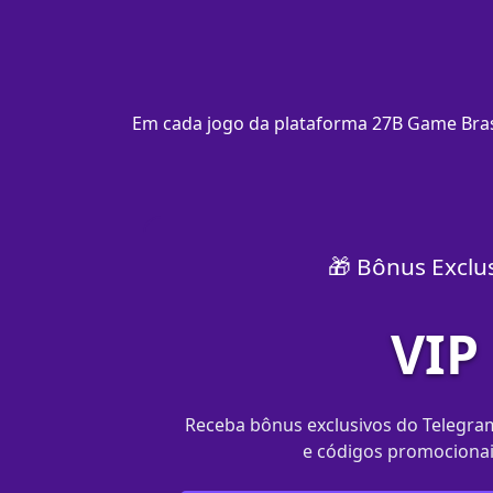
Em cada jogo da plataforma 27B Game Bras
🎁 Bônus Exclu
VIP
Receba bônus exclusivos do Telegra
e códigos promocionai