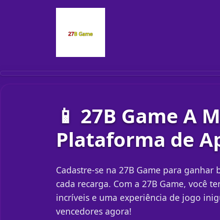
📱 27B Game A M
Plataforma de A
Cadastre-se na 27B Game para ganhar 
cada recarga. Com a 27B Game, você t
incríveis e uma experiência de jogo inig
vencedores agora!