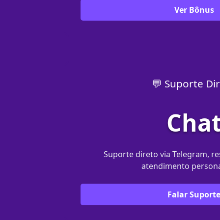
Ver Bônus
💬 Suporte Di
Cha
Suporte direto via Telegram, r
atendimento persona
Falar Suport