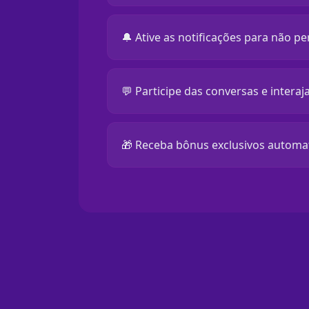
🔔 Ative as notificações para não p
💬 Participe das conversas e interaj
🎁 Receba bônus exclusivos autom