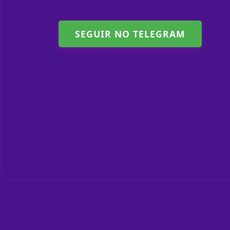
SEGUIR NO TELEGRAM