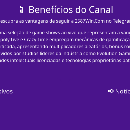
📱 Benefícios do Canal
escubra as vantagens de seguir a 2587Win.Com no Telegr
 uma seleção de game shows ao vivo que representam a va
opoly Live e Crazy Time empregam mecânicas de gamificaç
ificada, apresentando multiplicadores aleatórios, bonus ro
vidos por studios líderes da indústria como Evolution Gam
des intelectuais licenciadas e tecnologias proprietárias pa
sivos
📢 Notí