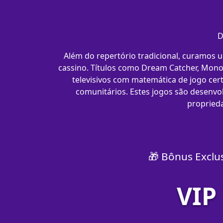
D
Além do repertório tradicional, curamos
cassino. Títulos como Dream Catcher, Mon
televisivos com matemática de jogo cert
comunitários. Estes jogos são desenvol
proprieda
🎁 Bônus Exclu
VIP