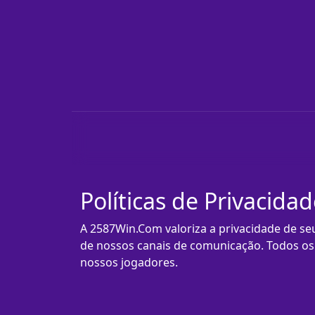
Políticas de Privacida
A 2587Win.Com valoriza a privacidade de s
de nossos canais de comunicação. Todos os 
nossos jogadores.