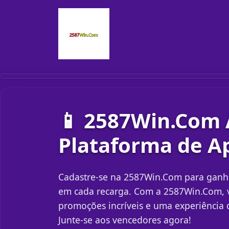
📱 2587Win.Com 
Plataforma de A
Cadastre-se na 2587Win.Com para ganh
em cada recarga. Com a 2587Win.Com, 
promoções incríveis e uma experiência d
Junte-se aos vencedores agora!