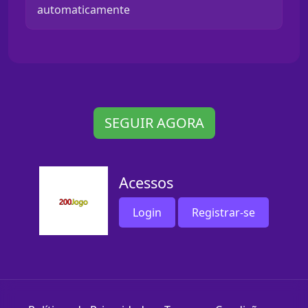
automaticamente
SEGUIR AGORA
Acessos
Login
Registrar-se