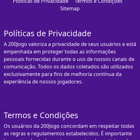
Políticas de Privacidade
Termos e Condições
Sitemap
Políticas de Privacidade
A 200Jogo valoriza a privacidade de seus usuários e está
empenhada em proteger todas as informações
pessoais fornecidas durante o uso de nossos canais de
comunicação. Todos os dados coletados são utilizados
exclusivamente para fins de melhoria contínua da
experiência de nossos jogadores.
Termos e Condições
Os usuários da 200Jogo concordam em respeitar todas
as regras e regulamentos estabelecidos. É importante