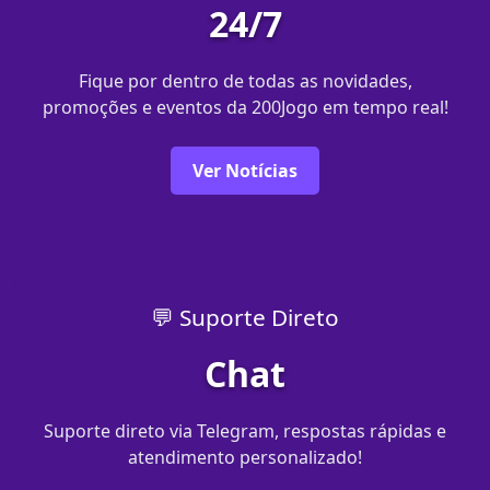
24/7
Fique por dentro de todas as novidades,
promoções e eventos da 200Jogo em tempo real!
Ver Notícias
💬 Suporte Direto
Chat
Suporte direto via Telegram, respostas rápidas e
atendimento personalizado!