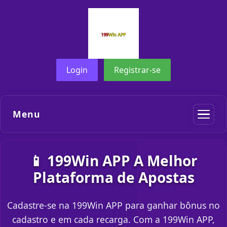
Login
Registrar-se
Menu
📱 199Win APP A Melhor
Plataforma de Apostas
Cadastre-se na 199Win APP para ganhar bônus no
cadastro e em cada recarga. Com a 199Win APP,