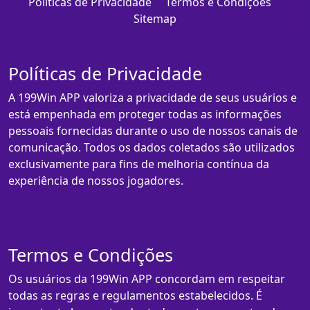
Políticas de Privacidade
Termos e Condições
Sitemap
Políticas de Privacidade
A 199Win APP valoriza a privacidade de seus usuários e
está empenhada em proteger todas as informações
pessoais fornecidas durante o uso de nossos canais de
comunicação. Todos os dados coletados são utilizados
exclusivamente para fins de melhoria contínua da
experiência de nossos jogadores.
Termos e Condições
Os usuários da 199Win APP concordam em respeitar
todas as regras e regulamentos estabelecidos. É