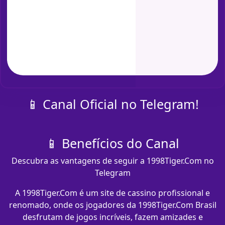
📱 Canal Oficial no Telegram!
📱 Benefícios do Canal
Descubra as vantagens de seguir a 1998Tiger.Com no
Telegram
A 1998Tiger.Com é um site de cassino profissional e
renomado, onde os jogadores da 1998Tiger.Com Brasil
desfrutam de jogos incríveis, fazem amizades e