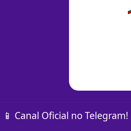
📱 Canal Oficial no Telegram!