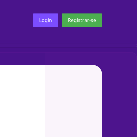
Login
Registrar-se