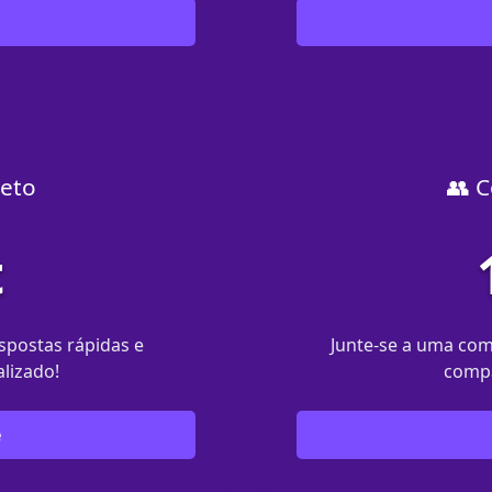
reto
👥 
t
espostas rápidas e
Junte-se a uma com
lizado!
compa
e