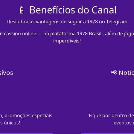
📱 Benefícios do Canal
Descubra as vantagens de seguir a 1978 no Telegram
e cassino online — na plataforma 1978 Brasil , além de jog
imperdíveis!
sivos
📢 Notí
m, promoções especiais
Fique por dentro d
s únicos!
eventos 