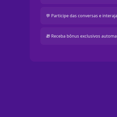
💬 Participe das conversas e interaj
🎁 Receba bônus exclusivos autom