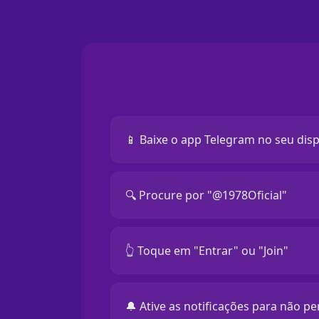
📱 Baixe o app Telegram no seu disp
🔍 Procure por "@1978Oficial"
👆 Toque em "Entrar" ou "Join"
🔔 Ative as notificações para não p