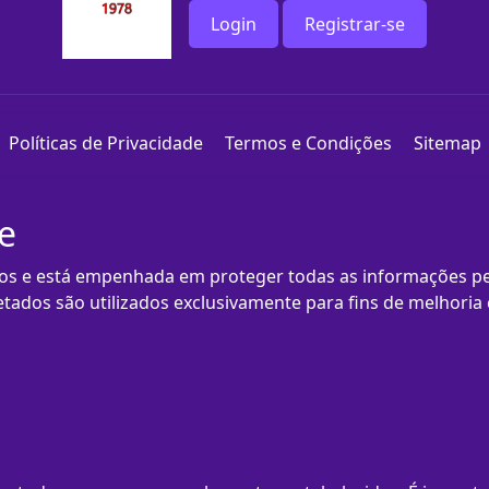
Login
Registrar-se
Políticas de Privacidade
Termos e Condições
Sitemap
de
rios e está empenhada em proteger todas as informações p
tados são utilizados exclusivamente para fins de melhoria