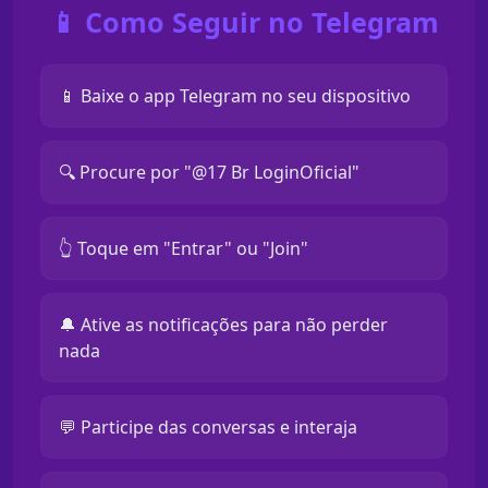
📱 Como Seguir no Telegram
📱 Baixe o app Telegram no seu dispositivo
🔍 Procure por "@17 Br LoginOficial"
👆 Toque em "Entrar" ou "Join"
🔔 Ative as notificações para não perder
nada
💬 Participe das conversas e interaja