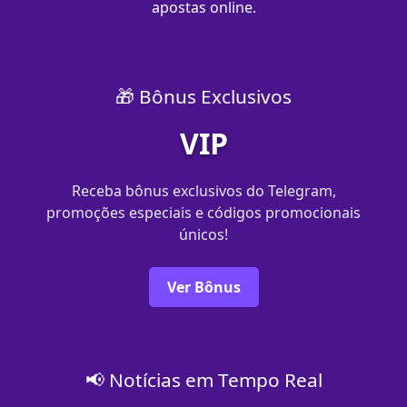
apostas online.
🎁 Bônus Exclusivos
VIP
Receba bônus exclusivos do Telegram,
promoções especiais e códigos promocionais
únicos!
Ver Bônus
📢 Notícias em Tempo Real