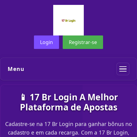
Login
Registrar-se
Menu
📱 17 Br Login A Melhor
Plataforma de Apostas
Cadastre-se na 17 Br Login para ganhar bônus no
cadastro e em cada recarga. Com a 17 Br Login,