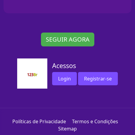
SEGUIR AGORA
Acessos
Login
Registrar-se
Políticas de Privacidade
Termos e Condições
Sitemap