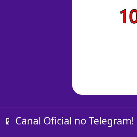
📱 Canal Oficial no Telegram!