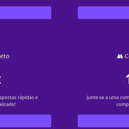
reto
👥 
t
espostas rápidas e
Junte-se a uma com
lizado!
compa
e