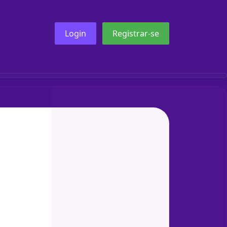
Login
Registrar-se