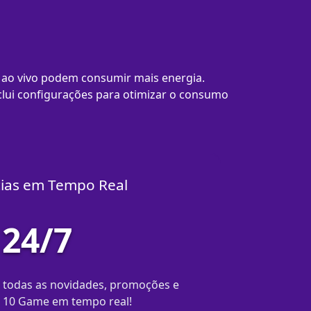
s ao vivo podem consumir mais energia.
clui configurações para otimizar o consumo
cias em Tempo Real
24/7
e todas as novidades, promoções e
 10 Game em tempo real!