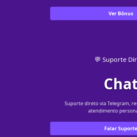
Ver Bônus
💬 Suporte Di
Cha
Suporte direto via Telegram, r
atendimento persona
Falar Suport