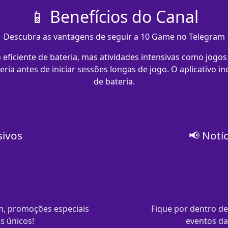
📱 Benefícios do Canal
Descubra as vantagens de seguir a 10 Game no Telegram
 eficiente de bateria, mas atividades intensivas como jogo
a antes de iniciar sessões longas de jogo. O aplicativo in
de bateria.
sivos
📢 Notí
m, promoções especiais
Fique por dentro d
s únicos!
eventos da