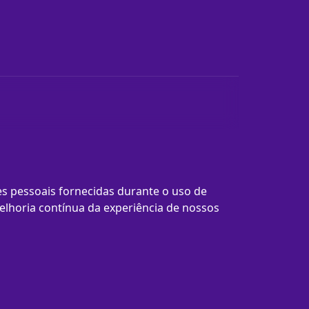
s pessoais fornecidas durante o uso de
elhoria contínua da experiência de nossos