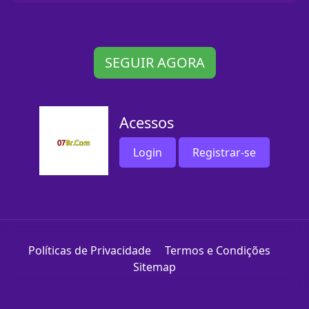
SEGUIR AGORA
Acessos
Login
Registrar-se
Políticas de Privacidade
Termos e Condições
Sitemap