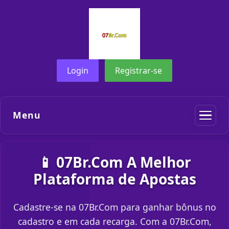
Login
Registrar-se
Menu
📱 07Br.Com A Melhor
Plataforma de Apostas
Cadastre-se na 07Br.Com para ganhar bônus no
cadastro e em cada recarga. Com a 07Br.Com,