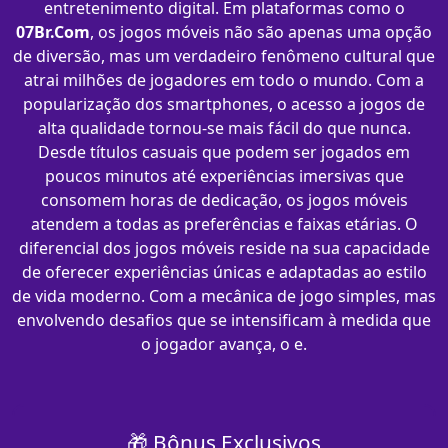
entretenimento digital. Em plataformas como o
07Br.Com
, os jogos móveis não são apenas uma opção
de diversão, mas um verdadeiro fenômeno cultural que
atrai milhões de jogadores em todo o mundo. Com a
popularização dos smartphones, o acesso a jogos de
alta qualidade tornou-se mais fácil do que nunca.
Desde títulos casuais que podem ser jogados em
poucos minutos até experiências imersivas que
consomem horas de dedicação, os jogos móveis
atendem a todas as preferências e faixas etárias. O
diferencial dos jogos móveis reside na sua capacidade
de oferecer experiências únicas e adaptadas ao estilo
de vida moderno. Com a mecânica de jogo simples, mas
envolvendo desafios que se intensificam à medida que
o jogador avança, o e.
🎁 Bônus Exclusivos